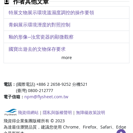
作者其他文章
盛京皇宮典藏官書及其裝具
特展文物展示環境溫濕度調控的操作要領
高原上的愛侶－喀什米爾〈烏瑪－大自在天〉造像之年代探析
青銅展示環境溼度的對照控制
中國古代繪畫中的鏡影圖
釉的形像─汝窯瓷器的顯微觀察
藝林生面認前朝－乾隆皇帝對明代雕漆之賞詠
國寶出遊去的文物保存要求
more
幾件院藏南宋官窯的初步檢測
玉待礛(石諸)而成器－漢代玉器製作使用盤磨工具的探討
:::
電話：
(國際電話) +886 2 2658-9252 分機521
保持母港時間的計時器─英國皇家海軍航海鐘EiffeNo.5的介紹
(臺灣) 0800-212777
電子信箱：
npm@flysheet.com.tw
巡迴展中的文物保存作業－從赴舊金山亞洲藝術博物館展出談起
長江流域史前玉璜製作工藝初探
飛資得網站
｜
隱私與版權聲明
｜
無障礙政策說明
飛資得企業集團版權所有 © 2023
院藏卑南耳飾玦的工藝研究
為達最佳瀏覽品質，建議您使用 Chrome、Firefox、Safari、Edge