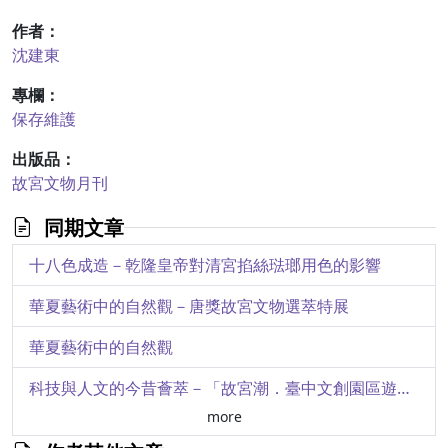
作者：
沈建東
專欄：
保存維護
出版品：
故宮文物月刊
同期文章
十八色成造－乾隆皇帝對清宮掐絲琺瑯用色的影響
華夏藝術中的自然觀－唐獎故宮文物選萃特展
華夏藝術中的自然觀
科技與人文的今昔薈萃－「故宮潮．臺中文創園區遊」書畫4G新媒體藝術展
more
玉池墨書品古香－談掛軸的詩塘裝裱