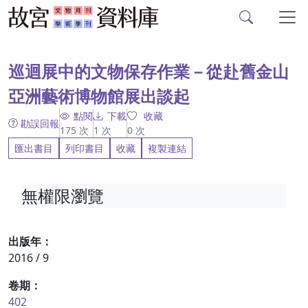
故宮文物月刊、故宮學
跳到主要內容
:::
巡迴展中的文物保存作業－從赴舊金山
亞洲藝術博物館展出談起
點閱
下載
收藏
勘誤回報
175
次
1
次
0
次
匯出書目
列印書目
收藏
複製連結
無權限瀏覽
出版年：
2016 / 9
卷期：
402