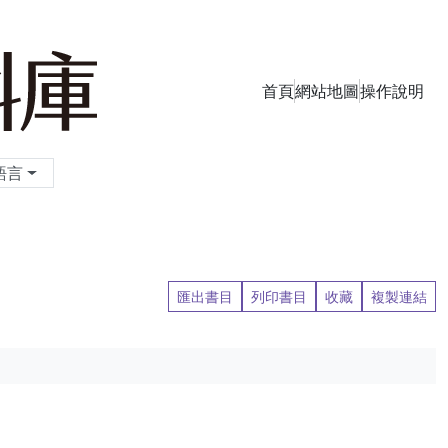
首頁
網站地圖
操作說明
季刊資料庫
語言
匯出書目
列印書目
收藏
複製連結