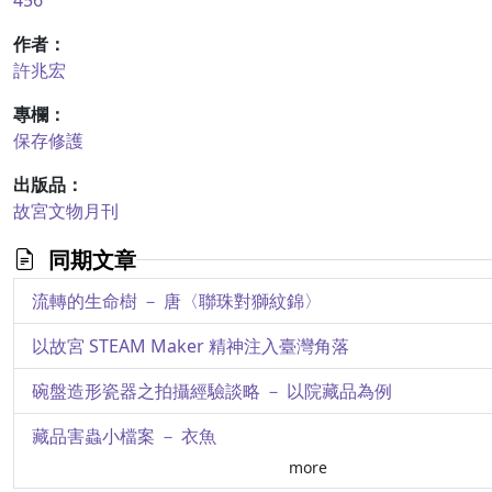
456
作者：
許兆宏
專欄：
保存修護
出版品：
故宮文物月刊
同期文章
流轉的生命樹 － 唐〈聯珠對獅紋錦〉
以故宮 STEAM Maker 精神注入臺灣角落
碗盤造形瓷器之拍攝經驗談略 － 以院藏品為例
藏品害蟲小檔案 － 衣魚
more
〈浙江寧波府屬地理輿圖〉修護紀實