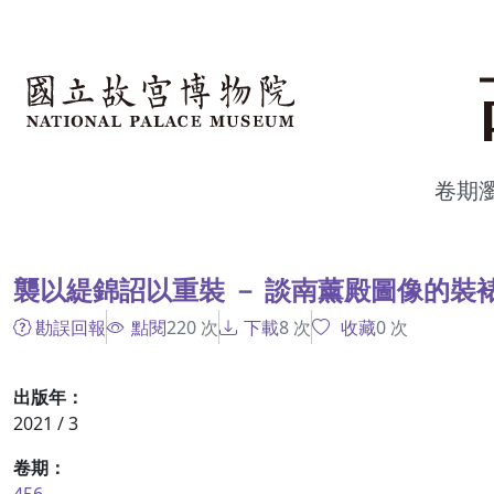
跳到主要內容
:::
卷期
:::
襲以緹錦詔以重裝 － 談南薰殿圖像的裝
勘誤回報
點閱
220
次
下載
8
次
收藏
0
次
出版年：
2021 / 3
卷期：