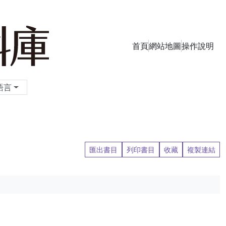
首頁
網站地圖
操作說明
季刊資料庫
語言
匯出書目
列印書目
收藏
複製連結