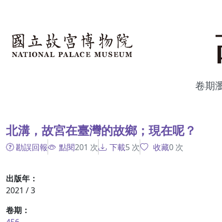
跳到主要內容
:::
卷期
:::
北溝，故宮在臺灣的故鄉；現在呢？
勘誤回報
點閱
201
次
下載
5
次
收藏
0
次
出版年：
2021 / 3
卷期：