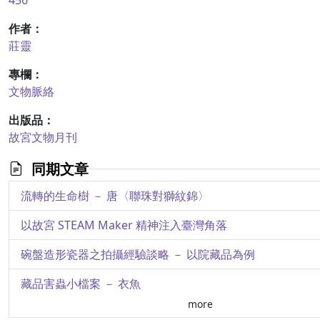
456
作者：
莊靈
專欄：
文物脈絡
出版品：
故宮文物月刊
同期文章
流轉的生命樹 － 唐〈聯珠對獅紋錦〉
以故宮 STEAM Maker 精神注入臺灣角落
碗盤造形瓷器之拍攝經驗談略 － 以院藏品為例
藏品害蟲小檔案 － 衣魚
more
〈浙江寧波府屬地理輿圖〉修護紀實