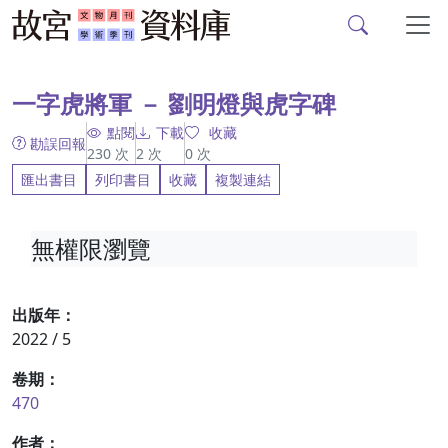
故宮文物月刊、故宮學
跳到主要內容
:::
一字虎將軍 － 劉明燈與虎字碑
點閱
下載
收藏
勘誤回報
230
次
2
次
0
次
匯出書目
列印書目
收藏
複製連結
無權限瀏覽
出版年：
2022 / 5
卷期：
470
作者：