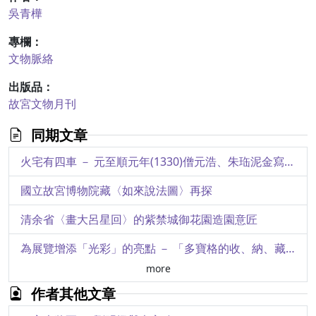
吳青樺
專欄：
文物脈絡
出版品：
故宮文物月刊
同期文章
火宅有四車 － 元至順元年(1330)僧元浩、朱珤泥金寫繪本《妙法蓮華經》的特別宣示
國立故宮博物院藏〈如來說法圖〉再探
清余省〈畫大呂星回〉的紫禁城御花園造園意匠
為展覽增添「光彩」的亮點 － 「多寶格的收、納、藏」特展多媒體簡介
more
國立故宮博物院國寶設計競賽轉型 － 以新一代設計產學合作「故宮× 創新體驗」為例
作者其他文章
「多寶格的收、納、藏」特展介紹