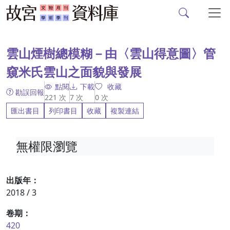
故宮文物月刊、故宮學
跳到主要內容
:::
雲山煙樹總模糊－由〈雲山得意圖〉管
窺米氏雲山之面貌與發展
點閱
下載
收藏
勘誤回報
221
次
7
次
0
次
匯出書目
列印書目
收藏
複製連結
無權限瀏覽
出版年：
2018 / 3
卷期：
420