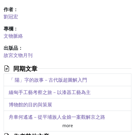
作者：
劉冠宏
專欄：
文物脈絡
出版品：
故宮文物月刊
同期文章
「 陽」字的故事－古代版超圖解入門
緬甸手工藝考察之旅－以漆器工藝為主
博物館的目的與策展
舟車何遙遙－從平埔族人金娘一案觀解京之路
more
「書法解碼與互動」初探－以宋代花箋特展為例