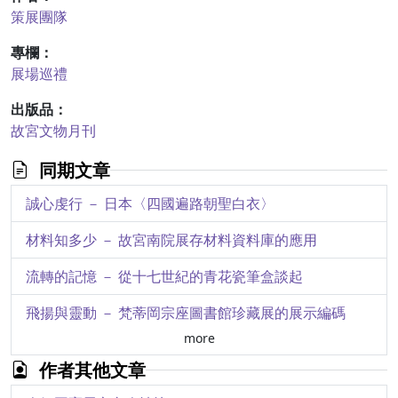
策展團隊
專欄：
展場巡禮
出版品：
故宮文物月刊
同期文章
誠心虔行 － 日本〈四國遍路朝聖白衣〉
材料知多少 － 故宮南院展存材料資料庫的應用
流轉的記憶 － 從十七世紀的青花瓷筆盒談起
飛揚與靈動 － 梵蒂岡宗座圖書館珍藏展的展示編碼
more
視覺與知識的饗宴 － 赴梵蒂岡宗座圖書館工作紀實
作者其他文章
羅馬教廷的文藝復興 － 古典古籍與聖經傳統的共榮故事