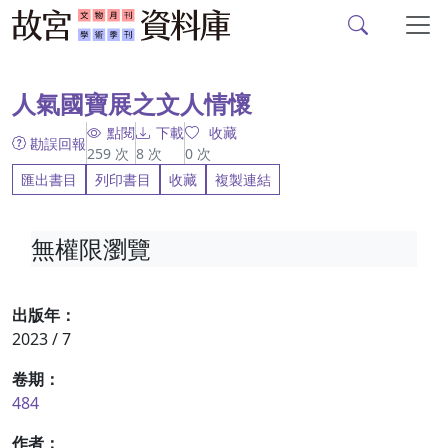
故宮文物月刊、故宮學
跳到主要內容
:::
人氣國寶展之文人情懷
點閱
下載
收藏
勘誤回報
259
次
8
次
0
次
匯出書目
列印書目
收藏
複製連結
無權限瀏覽
出版年：
2023 / 7
卷期：
484
作者：