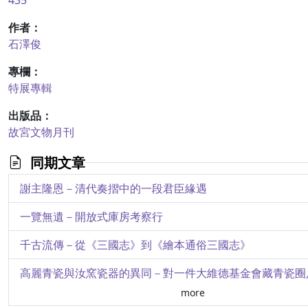
435
作者：
石澤俊
專欄：
特展專輯
出版品：
故宮文物月刊
同期文章
謝主隆恩－清代奏摺中的一段君臣緣遇
一覽無遺－開放式庫房考察行
千古流傳－從《三國志》到《繪本通俗三國志》
高麗青瓷與汝窯瓷器的異同－對一件大維德基金會藏青瓷圈
more
悠悠我心－史博館藏張大千《以寫我憂》冊探析