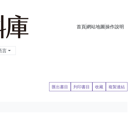
首頁
網站地圖
操作說明
季刊資料庫
語言
匯出書目
列印書目
收藏
複製連結