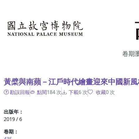
跳到主要內容
:::
卷期
:::
黃檗與南蘋－江戶時代繪畫迎來中國新風
勘誤回報
點閱
184
次
下載
6
次
收藏
0
次
出版年：
2019 / 6
卷期：