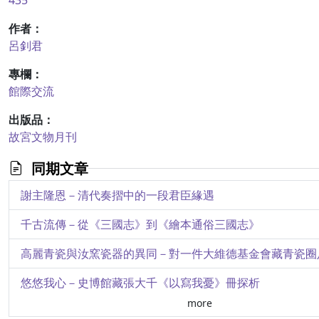
435
作者：
呂釗君
專欄：
館際交流
出版品：
故宮文物月刊
同期文章
謝主隆恩－清代奏摺中的一段君臣緣遇
千古流傳－從《三國志》到《繪本通俗三國志》
高麗青瓷與汝窯瓷器的異同－對一件大維德基金會藏青瓷圈
悠悠我心－史博館藏張大千《以寫我憂》冊探析
more
繡畫大千－謝書賢〈繡張大千仕女圖〉