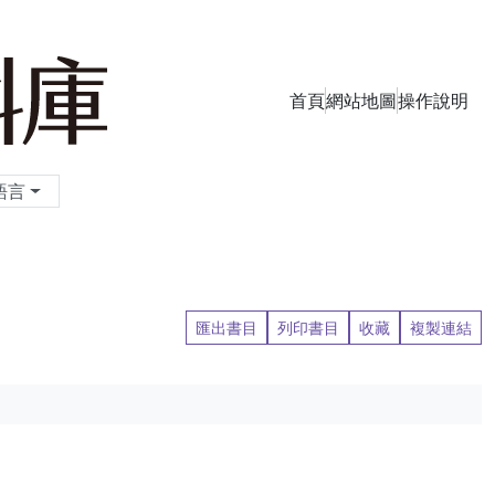
首頁
網站地圖
操作說明
季刊資料庫
語言
匯出書目
列印書目
收藏
複製連結