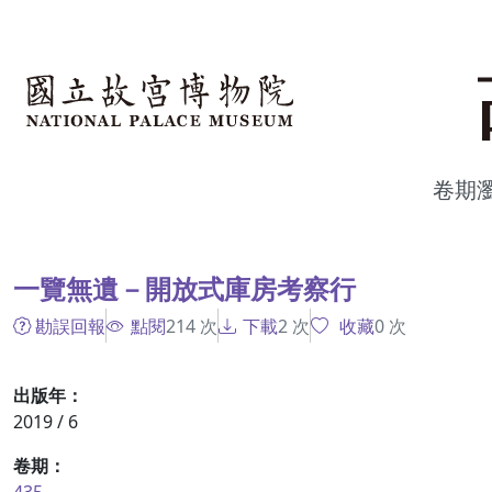
跳到主要內容
:::
卷期
:::
一覽無遺－開放式庫房考察行
勘誤回報
點閱
214
次
下載
2
次
收藏
0
次
出版年：
2019 / 6
卷期：