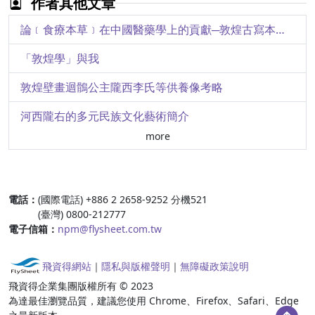
作者其他文章
中國古代的「玉兵」─斧形玉兵系列之三
論﹝食療本草﹞在中國醫藥學上的貢獻─敦煌古寫本食療本草殘卷簡介
長樂又延年─東漢吉祥銘文玉璧的新認知
「敦煌學」與我
「中華瑰寶赴美展」行前報導（一）
敦煌壁畫迴鶻公主隴西李氏等供養像考略
清乾隆窯粉彩久安圖雙聯蓋罐
河西隴右的多元民族文化藝術簡介
more
敦煌莫高窟中唐壁畫簡介
隋成陀羅造釋迦牟尼像軸
:::
電話：
(國際電話) +886 2 2658-9252 分機521
隋成陀羅造觀世音菩薩像軸
(臺灣) 0800-212777
電子信箱：
npm@flysheet.com.tw
張大千與敦煌
莫高窟非佛像壁畫簡介
飛資得網站
｜
隱私與版權聲明
｜
無障礙政策說明
飛資得企業集團版權所有 © 2023
從青銅器銘甲骨刻辭觀察商人的居處形態
為達最佳瀏覽品質，建議您使用 Chrome、Firefox、Safari、Edge