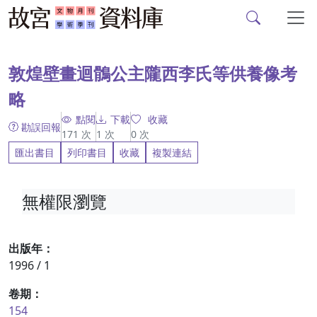
故宮文物月刊、故宮學
跳到主要內容
:::
敦煌壁畫迴鶻公主隴西李氏等供養像考
略
點閱
下載
收藏
勘誤回報
171
次
1
次
0
次
匯出書目
列印書目
收藏
複製連結
無權限瀏覽
出版年：
1996 / 1
卷期：
154