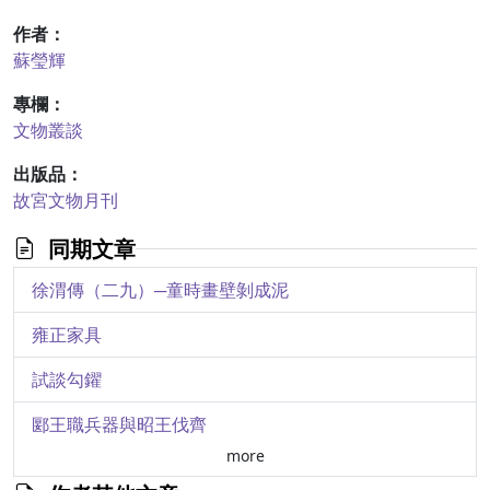
作者：
蘇瑩輝
專欄：
文物叢談
出版品：
故宮文物月刊
同期文章
徐渭傳（二九）─童時畫壁剝成泥
雍正家具
試談勾鑃
郾王職兵器與昭王伐齊
more
用筆近龍眠─論元朝文人畫家的人物、鞍馬