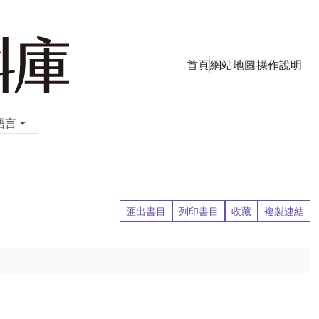
首頁
網站地圖
操作說明
季刊資料庫
語言
匯出書目
列印書目
收藏
複製連結