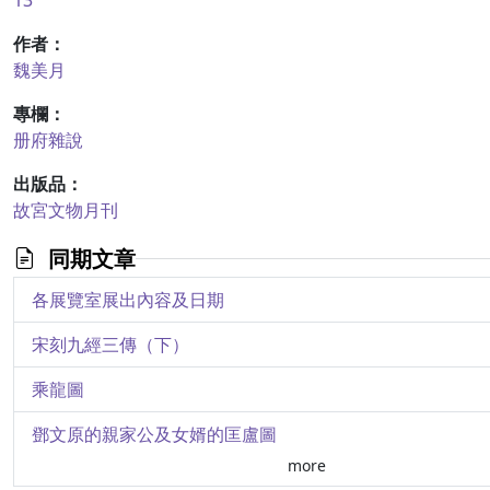
13
作者：
魏美月
專欄：
册府雜說
出版品：
故宮文物月刊
同期文章
各展覽室展出內容及日期
宋刻九經三傳（下）
乘龍圖
鄧文原的親家公及女婿的匡盧圖
more
芋‧百合─惲壽平寫生冊十之九