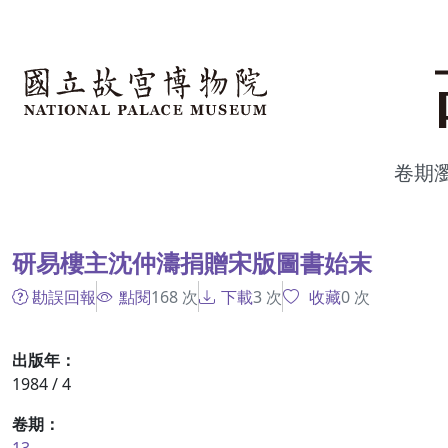
跳到主要內容
:::
卷期
:::
研易樓主沈仲濤捐贈宋版圖書始末
勘誤回報
點閱
168
次
下載
3
次
收藏
0
次
出版年：
1984 / 4
卷期：