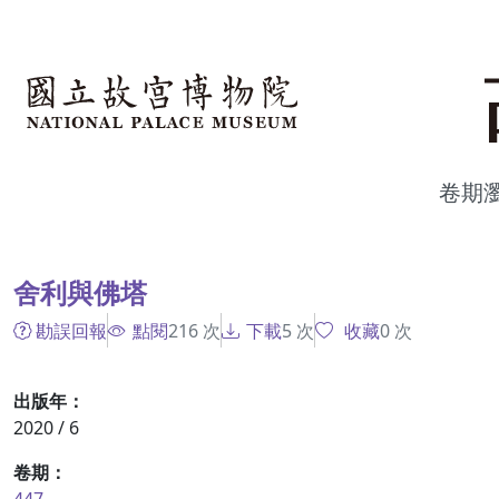
跳到主要內容
:::
卷期
:::
舍利與佛塔
勘誤回報
點閱
216
次
下載
5
次
收藏
0
次
出版年：
2020 / 6
卷期：