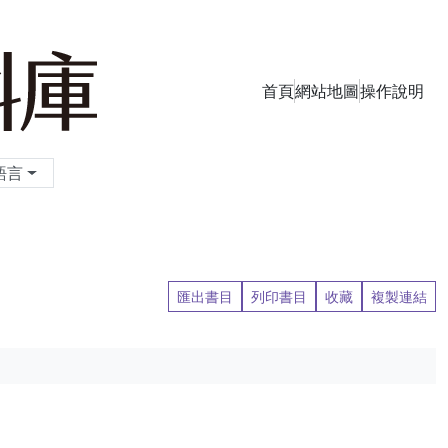
首頁
網站地圖
操作說明
季刊資料庫
語言
匯出書目
列印書目
收藏
複製連結