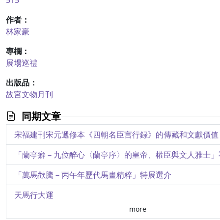
515
作者：
林家豪
專欄：
展場巡禮
出版品：
故宮文物月刊
同期文章
宋福建刊宋元遞修本《四朝名臣言行録》的傳藏和文獻價值
「蘭亭癖－九位醉心〈蘭亭序〉的皇帝、權臣與文人雅士」
「萬馬歡騰－丙午年歷代馬畫精粹」特展選介
天馬行大運
more