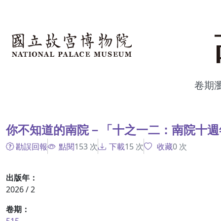
跳到主要內容
:::
卷期
:::
你不知道的南院－「十之一二：南院十週
勘誤回報
點閱
153
次
下載
15
次
收藏
0
次
出版年：
2026 / 2
卷期：