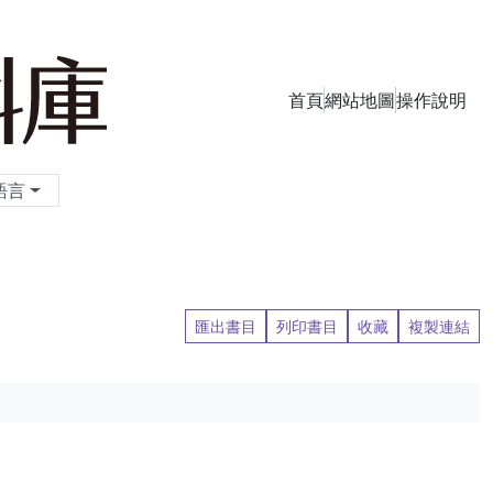
首頁
網站地圖
操作說明
季刊資料庫
語言
匯出書目
列印書目
收藏
複製連結