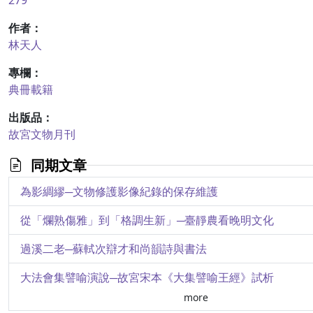
279
作者：
林天人
專欄：
典冊載籍
出版品：
故宮文物月刊
同期文章
為影綢繆─文物修護影像紀錄的保存維護
從「爛熟傷雅」到「格調生新」─臺靜農看晚明文化
過溪二老─蘇軾次辯才和尚韻詩與書法
大法會集譬喻演說─故宮宋本《大集譬喻王經》試析
more