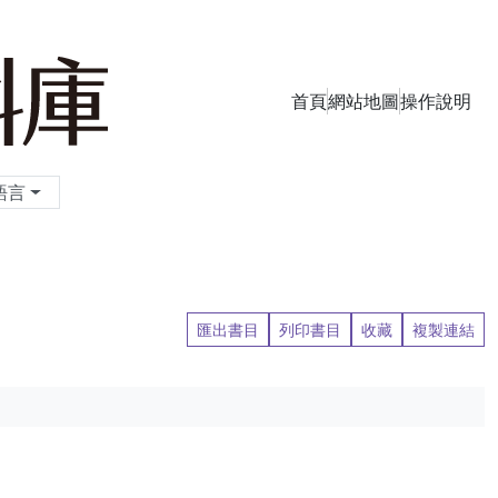
首頁
網站地圖
操作說明
季刊資料庫
語言
匯出書目
列印書目
收藏
複製連結