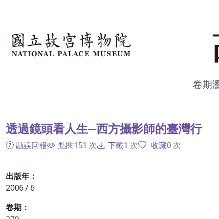
跳到主要內容
:::
卷期
:::
透過鏡頭看人生─西方攝影師的臺灣行
勘誤回報
點閱
151
次
下載
1
次
收藏
0
次
出版年：
2006 / 6
卷期：