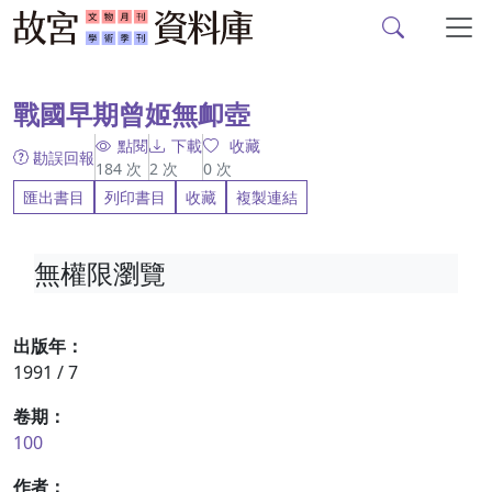
故宮文物月刊、故宮學
跳到主要內容
:::
戰國早期曾姬無卹壺
點閱
下載
收藏
勘誤回報
184
次
2
次
0
次
匯出書目
列印書目
收藏
複製連結
無權限瀏覽
出版年：
1991 / 7
卷期：
100
作者：