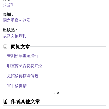
張臨生
專欄：
國之重寶－銅器
出版品：
故宮文物月刊
同期文章
宋劉松年畫羅漢軸
明宣德窯青花花卉燈
史館檔傳稿與傳包
宮中檔奏摺
more
藏文滿文大藏經
作者其他文章
起居注冊