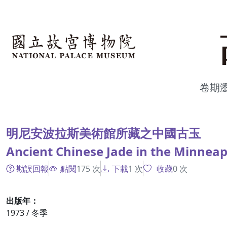
跳到主要內容
:::
卷期
:::
明尼安波拉斯美術館所藏之中國古玉
Ancient Chinese Jade in the Minneapo
勘誤回報
點閱
175
次
下載
1
次
收藏
0
次
出版年：
1973 / 冬季