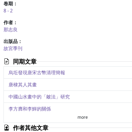
卷期：
8 - 2
作者：
那志良
出版品：
故宮季刊
同期文章
烏坵發現唐宋古幣清理簡報
唐棣其人其畫
中國山水畫中的「皴法」研究
李方膺和李鱓的關係
more
江蘇六朝墓出土陶瓷組合特徵及其有關問題（下篇）
作者其他文章