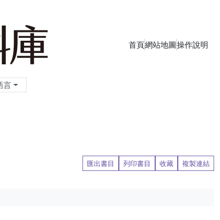
首頁
網站地圖
操作說明
季刊資料庫
語言
匯出書目
列印書目
收藏
複製連結