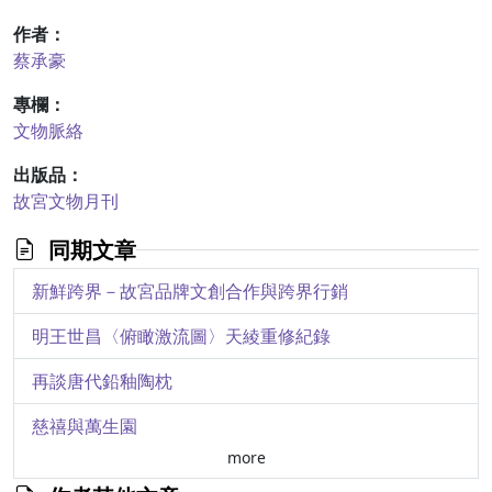
作者：
蔡承豪
專欄：
文物脈絡
出版品：
故宮文物月刊
同期文章
新鮮跨界－故宮品牌文創合作與跨界行銷
明王世昌〈俯瞰激流圖〉天綾重修紀錄
再談唐代鉛釉陶枕
慈禧與萬生園
more
秋花猶似綺羅鮮－〈繡盆菊詩意簾〉裝飾紋樣探析