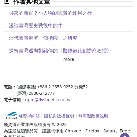
作者其他文章
生命力的象徵－淺談古代中美洲的玉文化
哪來的新官？小人物劉志賢的終局之行
走入時光甬道－戲劇詮釋於博物館小志工導覽培訓之應用
漫談臺灣歷史戰役中的牛
友善故宮．務實改革－吳密察院長專訪
清代臺灣府署「鴻指園」之研究
親切友善
探析臺灣巡撫劉銘傳的〈擬修鐵路創辦商務摺〉
more
實業家、蒐藏家、政治家 －「阿部房次郎」的臺灣足跡
增其彤采—乾隆年間臺灣府城萬壽宮之建設
:::
電話：
(國際電話) +886 2 2658-9252 分機521
論哲與餘韻 － 王世貞的孔廟從祀哲儒之議
(臺灣) 0800-212777
電子信箱：
npm@flysheet.com.tw
「築城風雲：清代文獻與圖像中的臺灣諸城」展概介
解京要犯林爽文供單
飛資得網站
｜
隱私與版權聲明
｜
無障礙政策說明
飛資得企業集團版權所有 © 2023
奏進番茉莉等物清單摺
為達最佳瀏覽品質，建議您使用 Chrome、Firefox、Safari、Edge