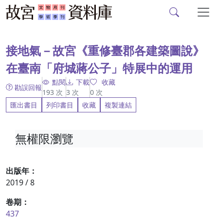
故宮文物月刊、故宮學
跳到主要內容
:::
接地氣－故宮《重修臺郡各建築圖說》
在臺南「府城蔣公子」特展中的運用
點閱
下載
收藏
勘誤回報
193
次
3
次
0
次
匯出書目
列印書目
收藏
複製連結
無權限瀏覽
出版年：
2019 / 8
卷期：
437