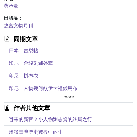
蔡承豪
出版品：
故宮文物月刊
同期文章
日本 古裂帖
印尼 金線刺繡外套
印尼 拼布衣
印尼 人物幾何紋伊卡禮儀用布
more
印度 花鳥紋繪染掛飾
作者其他文章
印度 生命之樹紋繪染掛飾
哪來的新官？小人物劉志賢的終局之行
印度 羅摩衍那主題繪染禮儀用布
漫談臺灣歷史戰役中的牛