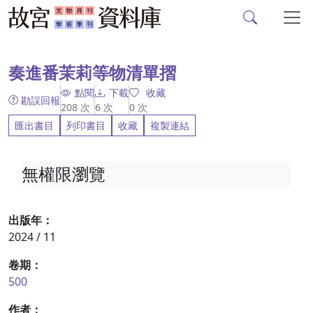
故宮文物月刊、故宮學
跳到主要內容
:::
奏進番茉莉等物清單摺
點閱
下載
收藏
勘誤回報
208
次
6
次
0
次
匯出書目
列印書目
收藏
複製連結
無權限瀏覽
出版年：
2024 / 11
卷期：
500
作者：