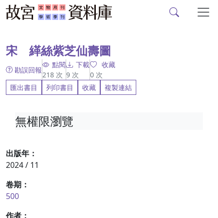
故宮文物月刊、故宮學
跳到主要內容
:::
宋 緙絲紫芝仙壽圖
點閱
下載
收藏
勘誤回報
218
次
9
次
0
次
匯出書目
列印書目
收藏
複製連結
無權限瀏覽
出版年：
2024 / 11
卷期：
500
作者：