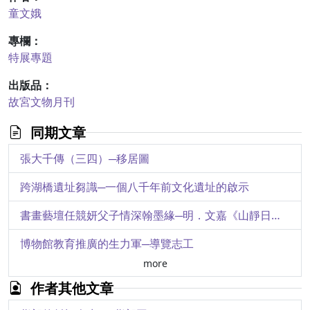
童文娥
專欄：
特展專題
出版品：
故宮文物月刊
同期文章
張大千傳（三四）─移居圖
跨湖橋遺址芻識─一個八千年前文化遺址的啟示
書畫藝壇任競妍父子情深翰墨緣─明．文嘉《山靜日長圖》卷賞析
博物館教育推廣的生力軍─導覽志工
more
人命千金─院藏古代醫藥圖書簡介
作者其他文章
故宮文物赴德展展品系列選介（二）─銅器