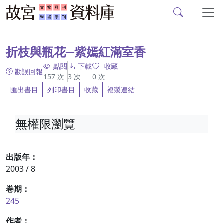
故宮文物月刊、故宮學
跳到主要內容
:::
折枝與瓶花─紫嫣紅滿室香
點閱
下載
收藏
勘誤回報
157
次
3
次
0
次
匯出書目
列印書目
收藏
複製連結
無權限瀏覽
出版年：
2003 / 8
卷期：
245
作者：