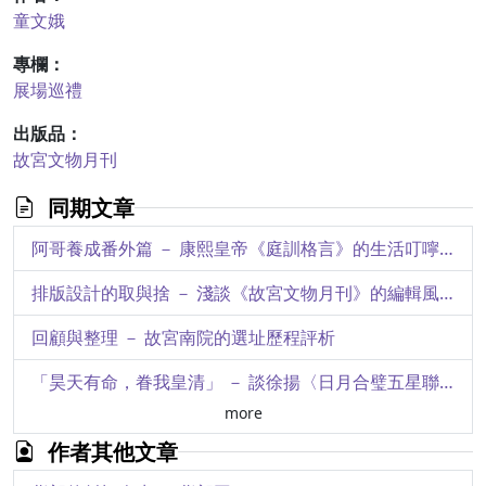
童文娥
專欄：
展場巡禮
出版品：
故宮文物月刊
同期文章
阿哥養成番外篇 － 康熙皇帝《庭訓格言》的生活叮嚀與經驗傳承
排版設計的取與捨 － 淺談《故宮文物月刊》的編輯風格與轉變
回顧與整理 － 故宮南院的選址歷程評析
「昊天有命，眷我皇清」 － 談徐揚〈日月合璧五星聯珠圖〉的繪製意圖
more
來自島嶼的訊息 － 院藏印尼東森巴地區織品探究
作者其他文章
淺析國立故宮博物院藏一對西洋琺瑯器