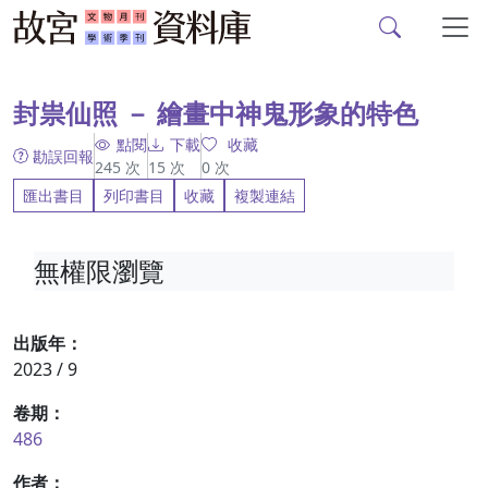
故宮文物月刊、故宮學
跳到主要內容
:::
封祟仙照 － 繪畫中神鬼形象的特色
點閱
下載
收藏
勘誤回報
245
次
15
次
0
次
匯出書目
列印書目
收藏
複製連結
無權限瀏覽
出版年：
2023 / 9
卷期：
486
作者：