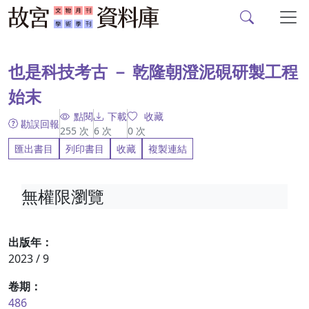
故宮文物月刊、故宮學
跳到主要內容
:::
也是科技考古 － 乾隆朝澄泥硯研製工程
始末
點閱
下載
收藏
勘誤回報
255
次
6
次
0
次
匯出書目
列印書目
收藏
複製連結
無權限瀏覽
出版年：
2023 / 9
卷期：
486