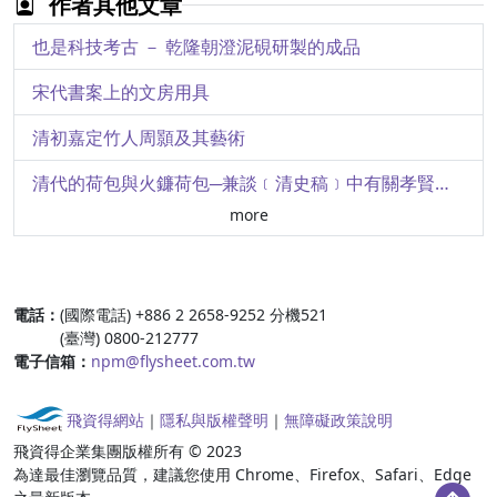
作者其他文章
淺析國立故宮博物院藏一對西洋琺瑯器
也是科技考古 － 乾隆朝澄泥硯研製的成品
跨界的虛擬景觀 － 沉浸．故宮數位展
宋代書案上的文房用具
雙面的秋
清初嘉定竹人周顥及其藝術
從打鬼悍將到柔情鐵漢 － 談歷代圖文資料中鍾馗形象的建構與衍變
清代的荷包與火鐮荷包─兼談﹝清史稿﹞中有關孝賢純皇后的記載
more
風骨猶昔─玉丁寧館捐贈牙骨竹木雕器選萃之三
從「鬼工」到「仙工」─清代南派牙雕工藝概述
:::
電話：
(國際電話) +886 2 2658-9252 分機521
風骨猶昔─玉丁寧館捐贈牙骨竹木雕器選萃之二
(臺灣) 0800-212777
電子信箱：
npm@flysheet.com.tw
風骨猶昔─玉丁寧館捐贈牙骨竹木雕器選萃
故宮文物赴德展特別報導天子之寶─臺北國立故宮博物院的收藏
飛資得網站
｜
隱私與版權聲明
｜
無障礙政策說明
飛資得企業集團版權所有 © 2023
「漢代的文具」補續
為達最佳瀏覽品質，建議您使用 Chrome、Firefox、Safari、Edge