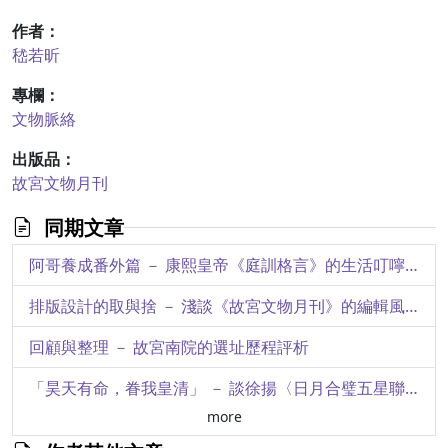
作者：
嵇若昕
專欄：
文物脈絡
出版品：
故宮文物月刊
同期文章
阿哥養成番外篇 － 康熙皇帝《庭訓格言》的生活叮嚀與經驗傳承
排版設計的取與捨 － 淺談《故宮文物月刊》的編輯風格與轉變
回顧與整理 － 故宮南院的選址歷程評析
「昊天有命，眷我皇清」 － 談徐揚〈日月合璧五星聯珠圖〉的繪製意圖
more
來自島嶼的訊息 － 院藏印尼東森巴地區織品探究