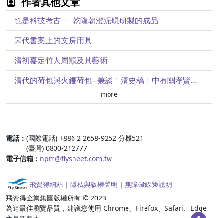
作者其他文章
圖像史料與圖像語言─從「東方三王朝拜聖嬰」談基督教圖像語意在中古與文藝復興時代的轉化
也是科技考古 － 乾隆朝澄泥硯研製的成品
古埃及神明的呼喚─神祕的喪葬
宋代書案上的文房用具
聆聽石頭的聲音：和泉正敏的〈無為＼無不為〉
清初嘉定竹人周顥及其藝術
古埃及文明解密：金字塔;象形文;木乃伊
清代的荷包與火鐮荷包─兼談﹝清史稿﹞中有關孝賢純皇后的記載
more
風骨猶昔─玉丁寧館捐贈牙骨竹木雕器選萃之三
從「鬼工」到「仙工」─清代南派牙雕工藝概述
:::
電話：
(國際電話) +886 2 2658-9252 分機521
風骨猶昔─玉丁寧館捐贈牙骨竹木雕器選萃之二
(臺灣) 0800-212777
電子信箱：
npm@flysheet.com.tw
風骨猶昔─玉丁寧館捐贈牙骨竹木雕器選萃
故宮文物赴德展特別報導天子之寶─臺北國立故宮博物院的收藏
飛資得網站
｜
隱私與版權聲明
｜
無障礙政策說明
飛資得企業集團版權所有 © 2023
「漢代的文具」補續
為達最佳瀏覽品質，建議您使用 Chrome、Firefox、Safari、Edge