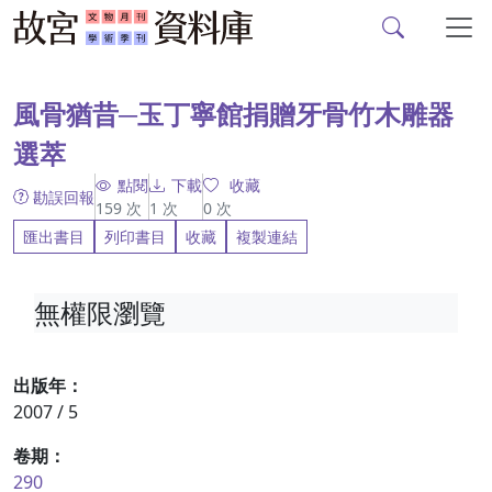
故宮文物月刊、故宮學
跳到主要內容
:::
風骨猶昔─玉丁寧館捐贈牙骨竹木雕器
選萃
點閱
下載
收藏
勘誤回報
159
次
1
次
0
次
匯出書目
列印書目
收藏
複製連結
無權限瀏覽
出版年：
2007 / 5
卷期：
290