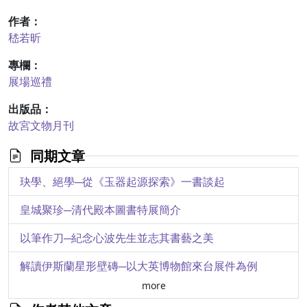
作者：
嵇若昕
專欄：
展場巡禮
出版品：
故宮文物月刊
同期文章
玦學、絕學─從《玉器起源探索》一書談起
皇城聚珍─清代殿本圖書特展簡介
以筆作刀─紀念心波先生並志其書藝之美
解讀伊斯蘭星形壁磚─以大英博物館來台展件為例
more
東西方鑄幣史上的一頁─談大英博物館來臺文物展件中的金銀幣