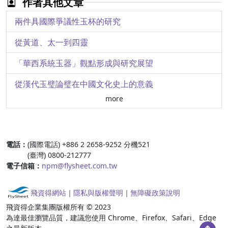
作者其他文章
圖像史料與圖像語言─從「東方三王朝拜聖嬰」談基督教圖像語意在中古與文藝復興時代的轉化
兩件具國際爭議性玉杯的研究
古埃及神明的呼喚─神祕的喪葬
從黃道、太一到四靈
聆聽石頭的聲音：和泉正敏的〈無為＼無不為〉
「華西系統玉器」觀點形成與研究展望
古埃及文明解密：金字塔;象形文;木乃伊
從漢代玉璧論璧在中國文化史上的意義
more
與袁德星先生的兩點小商榷
遺珍集錦（四）─龍紋與虎紋的古玉
:::
電話：
(國際電話) +886 2 2658-9252 分機521
遺珍集錦（三）─鳥紋及鳥與龍組合花紋的古玉
(臺灣) 0800-212777
電子信箱：
npm@flysheet.com.tw
玦學、絕學─從《玉器起源探索》一書談起
遠古的通神密碼─「介」字形冠
飛資得網站
｜
隱私與版權聲明
｜
無障礙政策說明
飛資得企業集團版權所有 © 2023
天工巧藝─新石器時代玉雕工藝初探
為達最佳瀏覽品質，建議您使用 Chrome、Firefox、Safari、Edge