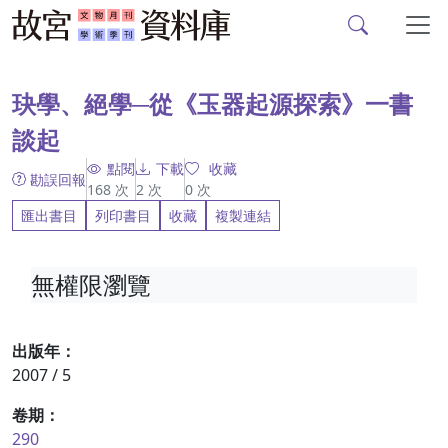
故宮文物月刊、故宮學
跳到主要內容
:::
玦學、絕學─從《玉器起源探索》一書
談起
點閱
下載
收藏
勘誤回報
168
次
2
次
0
次
匯出書目
列印書目
收藏
複製連結
無權限瀏覽
出版年：
2007 / 5
卷期：
290