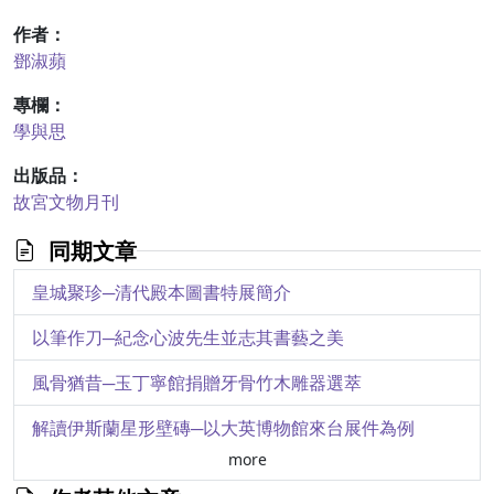
作者：
鄧淑蘋
專欄：
學與思
出版品：
故宮文物月刊
同期文章
皇城聚珍─清代殿本圖書特展簡介
以筆作刀─紀念心波先生並志其書藝之美
風骨猶昔─玉丁寧館捐贈牙骨竹木雕器選萃
解讀伊斯蘭星形壁磚─以大英博物館來台展件為例
more
東西方鑄幣史上的一頁─談大英博物館來臺文物展件中的金銀幣