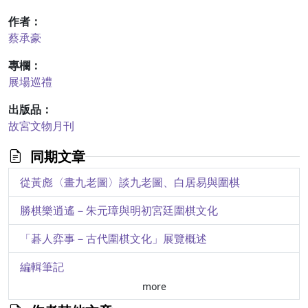
作者：
蔡承豪
專欄：
展場巡禮
出版品：
故宮文物月刊
同期文章
從黃彪〈畫九老圖〉談九老圖、白居易與圍棋
勝棋樂逍遙－朱元璋與明初宮廷圍棋文化
「碁人弈事－古代圍棋文化」展覽概述
編輯筆記
more
創造現代光景－「從印象派到現代主義：美國大都會博物館名作展」