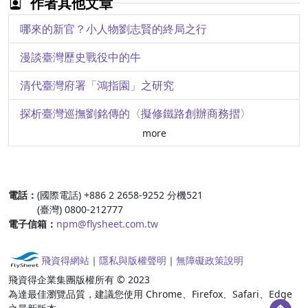
作者其他文章
清代宮廷宴樂的高調主旋律－從《笳吹樂章滿洲蒙古漢文合譜》談起
哪來的新官？小人物劉志賢的終局之行
修而思－故宮實習的文物修護哲學體驗與未來應用探析
漫談臺灣歷史戰役中的牛
從傳統工藝到現代修復－故宮文物修護實習心得
清代臺灣府署「鴻指園」之研究
喜起之盛－慶隆舞樂與清代滿洲大宴儀
探析臺灣巡撫劉銘傳的〈擬修鐵路創辦商務摺〉
more
實業家、蒐藏家、政治家 －「阿部房次郎」的臺灣足跡
增其彤采—乾隆年間臺灣府城萬壽宮之建設
:::
電話：
(國際電話) +886 2 2658-9252 分機521
論哲與餘韻 － 王世貞的孔廟從祀哲儒之議
(臺灣) 0800-212777
電子信箱：
npm@flysheet.com.tw
「築城風雲：清代文獻與圖像中的臺灣諸城」展概介
解京要犯林爽文供單
飛資得網站
｜
隱私與版權聲明
｜
無障礙政策說明
飛資得企業集團版權所有 © 2023
奏進番茉莉等物清單摺
為達最佳瀏覽品質，建議您使用 Chrome、Firefox、Safari、Edge