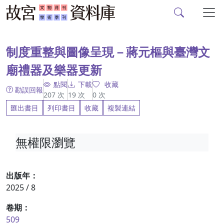
故宮文物月刊、故宮學
跳到主要內容
:::
制度重整與圖像呈現－蔣元樞與臺灣文
廟禮器及樂器更新
點閱
下載
收藏
勘誤回報
207
次
19
次
0
次
匯出書目
列印書目
收藏
複製連結
無權限瀏覽
出版年：
2025 / 8
卷期：
509