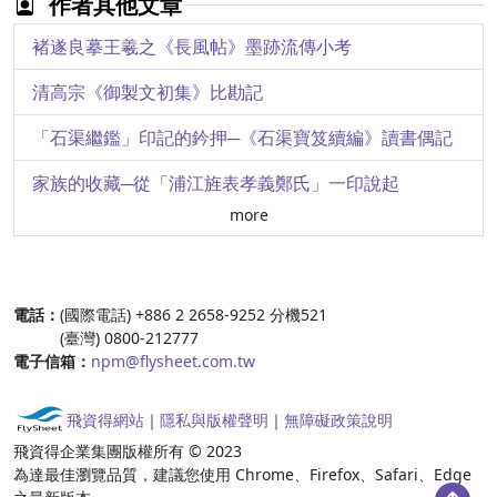
作者其他文章
在風中閃耀的筆歌墨舞─明代摺扇書法藝術
褚遂良摹王羲之《長風帖》墨跡流傳小考
從發現到再現─記「載馳載驅：中央研究院歷史語言研究所藏小屯商代車馬坑器物展」
清高宗《御製文初集》比勘記
真實與理想的調色盤─宋徽宗蠟梅山禽
「石渠繼鑑」印記的鈐押─《石渠寶笈續編》讀書偶記
錫釉陶的故事
家族的收藏─從「浦江旌表孝義鄭氏」一印說起
more
《石渠寶笈三編》相關印記的鈐押
西湖名勝圖詩墨
:::
電話：
(國際電話) +886 2 2658-9252 分機521
淺論院藏黃釉雙獸耳罐
(臺灣) 0800-212777
電子信箱：
npm@flysheet.com.tw
米芾尺牘〈弊居帖〉的「分身術」
清代莊豫德〈摹貫休補盧楞伽十八應真〉圖冊的製作
飛資得網站
｜
隱私與版權聲明
｜
無障礙政策說明
飛資得企業集團版權所有 © 2023
鑑藏印外又一「章」
為達最佳瀏覽品質，建議您使用 Chrome、Firefox、Safari、Edge