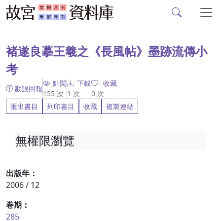
故宮文物月刊、故宮學
跳到主要內容
:::
褚遂良摹王羲之《長風帖》墨跡流傳小
考
點閱
下載
收藏
勘誤回報
155
次
1
次
0
次
匯出書目
列印書目
收藏
複製連結
無權限瀏覽
出版年：
2006 / 12
卷期：
285