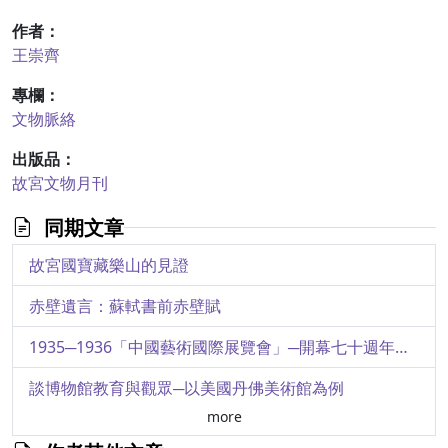
作者：
王崇齊
專欄：
文物脈絡
出版品：
故宮文物月刊
同期文章
故宮國寶藏樂山的見證
赤壁遺言：蘇軾書前赤壁賦
1935─1936「中國藝術國際展覽會」─開幕七十週年的脈絡與討論
談博物館教育與觀眾─以美國丹佛美術館為例
more
清宮鐫刻的第一部銅版畫冊─淺論康熙《御製避暑山莊詩圖》