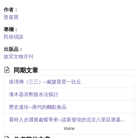
作者：
曾嘉寶
專欄：
民俗瑣談
出版品：
故宮文物月刊
同期文章
徐渭傳（三三）─戴髮星星一比丘
漆木器溶劑脫水法探討
歷史遺珍─唐代的麵點食品
看時人步澀展處蝶爭來─談新發現的北京八里莊唐墓花鳥壁畫
more
論兩宋人物畫的形質之變（下）