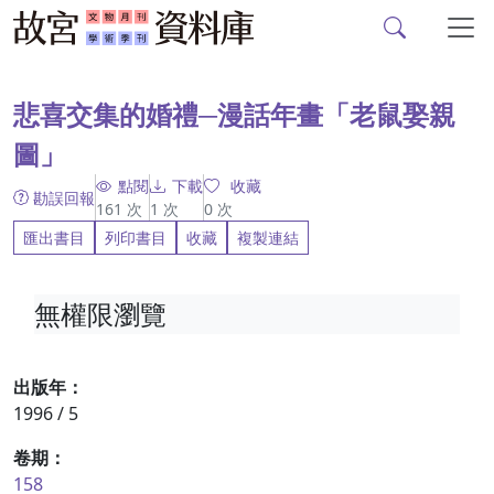
故宮文物月刊、故宮學
跳到主要內容
:::
悲喜交集的婚禮─漫話年畫「老鼠娶親
圖」
點閱
下載
收藏
勘誤回報
161
次
1
次
0
次
匯出書目
列印書目
收藏
複製連結
無權限瀏覽
出版年：
1996 / 5
卷期：
158