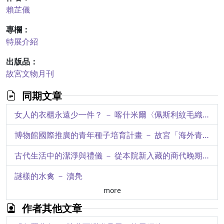
賴芷儀
專欄：
特展介紹
出版品：
故宮文物月刊
同期文章
女人的衣櫃永遠少一件？ － 喀什米爾〈佩斯利紋毛織披肩〉
博物館國際推廣的青年種子培育計畫 － 故宮「海外青年文化大使研習營」活動紀要
古代生活中的潔淨與禮儀 － 從本院新入藏的商代晚期魚紋盤談起
謎樣的水禽 － 瀆鳧
more
王世貞論硯與明仿宋古硯
作者其他文章
寫盡繁華 － 晚明文化人王世貞與他的志業特展介紹