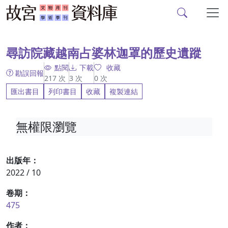
故宮文物月刊、故宮學
跳到主要內容
:::
尋訪院藏越南占婆林迦罩的歷史遺蹤
點閱
下載
收藏
勘誤回報
217
次
3
次
0
次
匯出書目
列印書目
收藏
複製連結
無權限瀏覽
出版年：
2022 / 10
卷期：
475
作者：