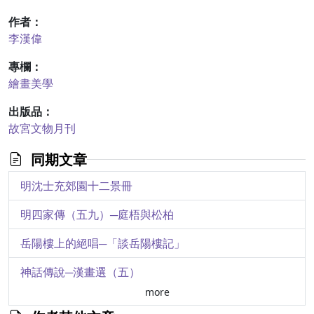
作者：
李漢偉
專欄：
繪畫美學
出版品：
故宮文物月刊
同期文章
明沈士充郊園十二景冊
明四家傳（五九）─庭梧與松柏
岳陽樓上的絕唱─「談岳陽樓記」
神話傳說─漢畫選（五）
more
院藏清代的官文書─「詔」、「誥」