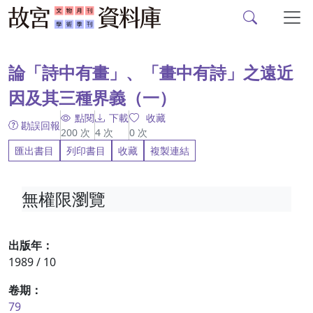
故宮文物月刊、故宮學
跳到主要內容
:::
論「詩中有畫」、「畫中有詩」之遠近
因及其三種界義（一）
點閱
下載
收藏
勘誤回報
200
次
4
次
0
次
匯出書目
列印書目
收藏
複製連結
無權限瀏覽
出版年：
1989 / 10
卷期：
79