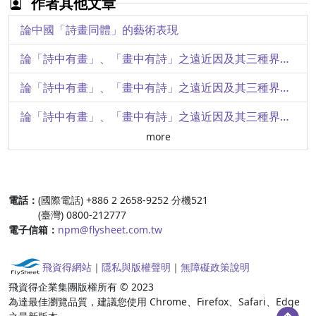
作者其他文章
棉花裹鐵柔中帶剛─鄭羲下碑（下）
論中國「詩畫同體」的藝術表現
中國書法之演進
論「詩中有畫」、「畫中有詩」之遠近因及其三種界義（二）
中國人之發明─中國古代科學（七）
論「詩中有畫」、「畫中有詩」之遠近因及其三種界義（一）
從科技檢測談澎湖古陶瓷源流
論「詩中有畫」、「畫中有詩」之遠近因及其三種界義（三）
more
中國詩畫專輯－唐代自然詩與山水畫的關係
:::
電話：
(國際電話) +886 2 2658-9252 分機521
(臺灣) 0800-212777
電子信箱：
npm@flysheet.com.tw
飛資得網站
｜
隱私與版權聲明
｜
無障礙政策說明
飛資得企業集團版權所有 © 2023
為達最佳瀏覽品質，建議您使用 Chrome、Firefox、Safari、Edge