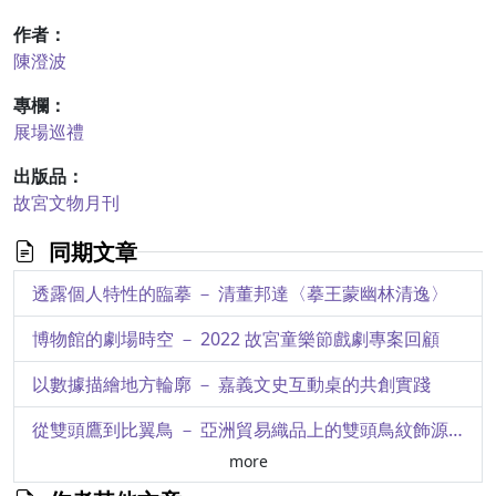
作者：
陳澄波
專欄：
展場巡禮
出版品：
故宮文物月刊
同期文章
透露個人特性的臨摹 － 清董邦達〈摹王蒙幽林清逸〉
博物館的劇場時空 － 2022 故宮童樂節戲劇專案回顧
以數據描繪地方輪廓 － 嘉義文史互動桌的共創實踐
從雙頭鷹到比翼鳥 － 亞洲貿易織品上的雙頭鳥紋飾源流初探
more
「逆寫帝國」與當代博物館實踐