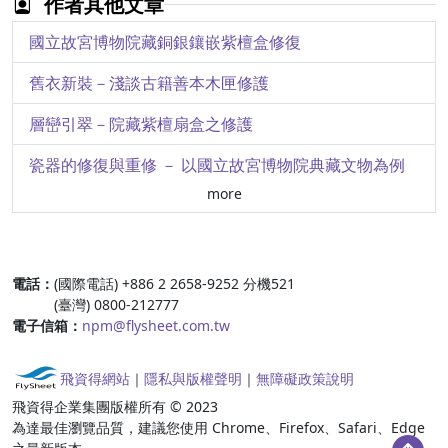
作者其他文章
編輯筆記
國立故宮博物院藏銅銀鑲嵌紫檀盒修復
「國寶聚焦」觀後感 － 蘇軾〈江上帖〉的書法特點及淵源
舊衣新裝－淺談古籍善本木匣修護
竹林深處與來者何人 － Puyuma 卑南社的策展理念與展望
層巒引翠－院藏紫檀扇盒之修護
具象與抽象之間 － 從故宮典藏幾幅繪本地圖，看古地圖裡的圖式符號
瓷器的修復與重修 － 以國立故宮博物院典藏文物為例
more
清代首飾類文物的修復
:::
電話：
(國際電話) +886 2 2658-9252 分機521
(臺灣) 0800-212777
電子信箱：
npm@flysheet.com.tw
飛資得網站
｜
隱私與版權聲明
｜
無障礙政策說明
飛資得企業集團版權所有 © 2023
為達最佳瀏覽品質，建議您使用 Chrome、Firefox、Safari、Edge