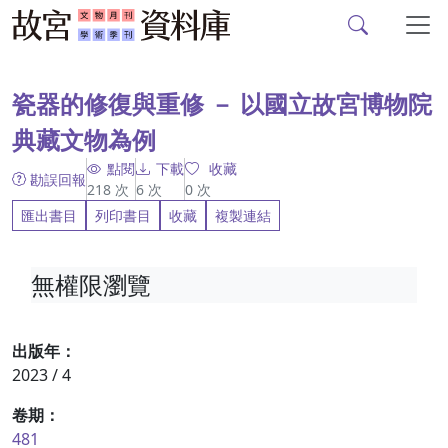
故宮文物月刊、故宮學
跳到主要內容
:::
瓷器的修復與重修 － 以國立故宮博物院
典藏文物為例
點閱
下載
收藏
勘誤回報
218
次
6
次
0
次
匯出書目
列印書目
收藏
複製連結
無權限瀏覽
出版年：
2023 / 4
卷期：
481