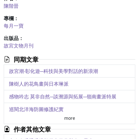
陳階晉
專欄：
每月一寶
出版品：
故宮文物月刊
同期文章
故宮潮‧彰化遊─科技與美學對話的新浪潮
陳樹人的花鳥畫與日本琳派
感物吟志 莫非自然─談溯源與拓展─嶺南畫派特展
巡閱北洋海防圖修護紀實
more
渤澥乘風─醇親王海軍大閱典與巡閱北洋海防圖
作者其他文章
從亡命到歸降─朱濆、朱渥海盜集團的起落