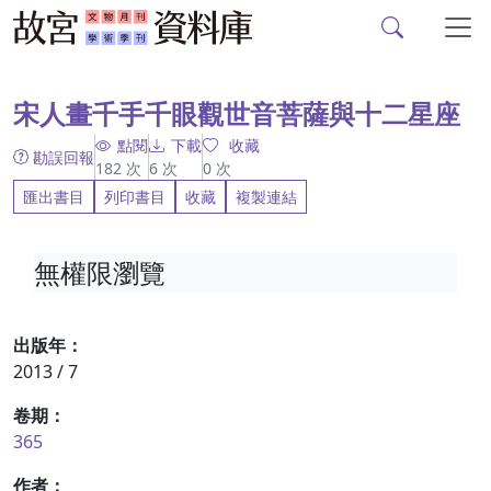
故宮文物月刊、故宮學
跳到主要內容
:::
宋人畫千手千眼觀世音菩薩與十二星座
點閱
下載
收藏
勘誤回報
182
次
6
次
0
次
匯出書目
列印書目
收藏
複製連結
無權限瀏覽
出版年：
2013 / 7
卷期：
365
作者：