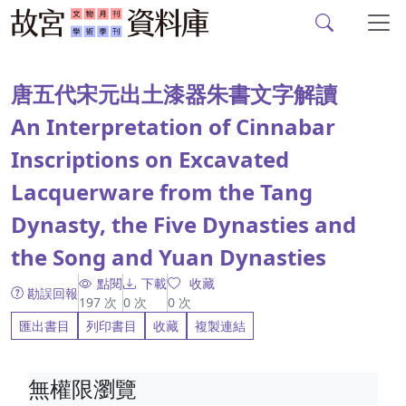
故宮文物月刊、故宮學
跳到主要內容
:::
唐五代宋元出土漆器朱書文字解讀
An Interpretation of Cinnabar
Inscriptions on Excavated
Lacquerware from the Tang
Dynasty, the Five Dynasties and
the Song and Yuan Dynasties
點閱
下載
收藏
勘誤回報
197
次
0
次
0
次
匯出書目
列印書目
收藏
複製連結
無權限瀏覽