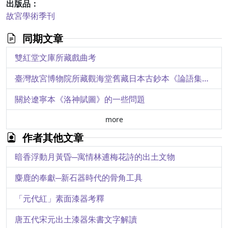
出版品：
故宮學術季刊
同期文章
雙紅堂文庫所藏戲曲考
臺灣故宮博物院所藏觀海堂舊藏日本古鈔本《論語集解》之價值
關於遼寧本《洛神賦圖》的一些問題
more
作者其他文章
暗香浮動月黃昏─寓情林逋梅花詩的出土文物
麋鹿的奉獻─新石器時代的骨角工具
「元代紅」素面漆器考釋
唐五代宋元出土漆器朱書文字解讀