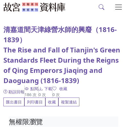
故宮文物月刊、故宮學
跳到主要內容
:::
清嘉道間天津綠營水師的興廢（1816-
1839）
The Rise and Fall of Tianjin's Green
Standards Fleet During the Reigns
of Qing Emperors Jiaqing and
Daoguang (1816-1839)
點閱
下載
收藏
勘誤回報
186
次
0
次
0
次
匯出書目
列印書目
收藏
複製連結
無權限瀏覽