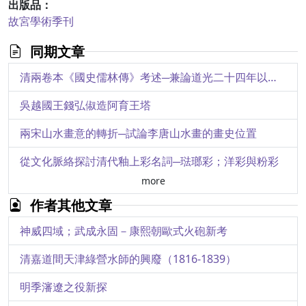
出版品：
故宮學術季刊
同期文章
清兩卷本《國史儒林傳》考述─兼論道光二十四年以前〈儒林傳〉稿本之變化
吳越國王錢弘俶造阿育王塔
兩宋山水畫意的轉折─試論李唐山水畫的畫史位置
從文化脈絡探討清代釉上彩名詞─琺瑯彩；洋彩與粉彩
more
作者其他文章
神威四域；武成永固－康熙朝歐式火砲新考
清嘉道間天津綠營水師的興廢（1816-1839）
明季瀋遼之役新探