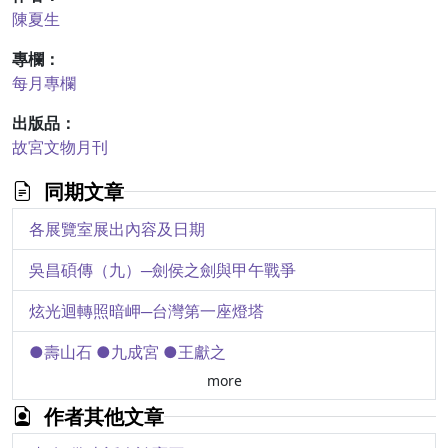
陳夏生
專欄：
每月專欄
出版品：
故宮文物月刊
同期文章
各展覽室展出內容及日期
吳昌碩傳（九）─劍侯之劍與甲午戰爭
炫光迴轉照暗岬─台灣第一座燈塔
●壽山石 ●九成宮 ●王獻之
more
●西雅圖美術館東方部助理倪明崑來本院見習 ●強化展覽業務本院展覽組喜添生力軍 ●日本陶藝家鈴木三成等蒞院參觀 ●故宮古玉圖錄出版 ●答謝長期訂戶本刊選贈本院精印「惲壽平寫生冊」一套
作者其他文章
陳簠齋先生與毛公鼎