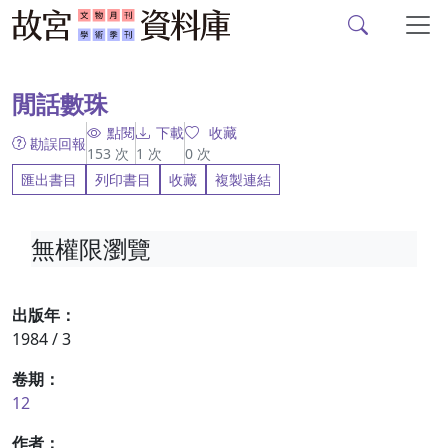
故宮文物月刊、故宮學
跳到主要內容
:::
閒話數珠
點閱
下載
收藏
勘誤回報
153
次
1
次
0
次
匯出書目
列印書目
收藏
複製連結
無權限瀏覽
出版年：
1984 / 3
卷期：
12
作者：