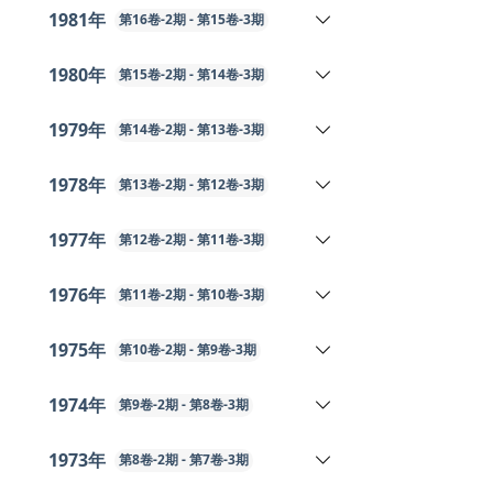
1981年
第16卷-2期 - 第15卷-3期
1980年
第15卷-2期 - 第14卷-3期
1979年
第14卷-2期 - 第13卷-3期
1978年
第13卷-2期 - 第12卷-3期
1977年
第12卷-2期 - 第11卷-3期
1976年
第11卷-2期 - 第10卷-3期
1975年
第10卷-2期 - 第9卷-3期
1974年
第9卷-2期 - 第8卷-3期
1973年
第8卷-2期 - 第7卷-3期