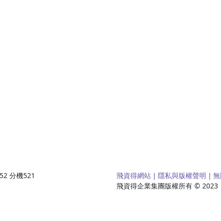
252 分機521
飛資得網站
｜
隱私與版權聲明
｜
無
飛資得企業集團版權所有 © 2023
w
為達最佳瀏覽品質，建議您使用 Chrom