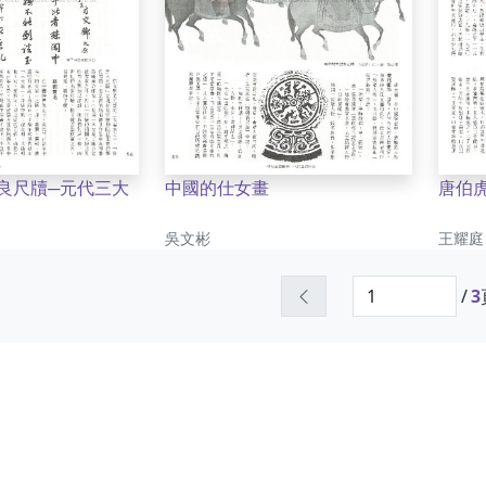
良尺牘─元代三大
中國的仕女畫
唐伯
作者
作者
吳文彬
王耀庭
上一頁
/
3