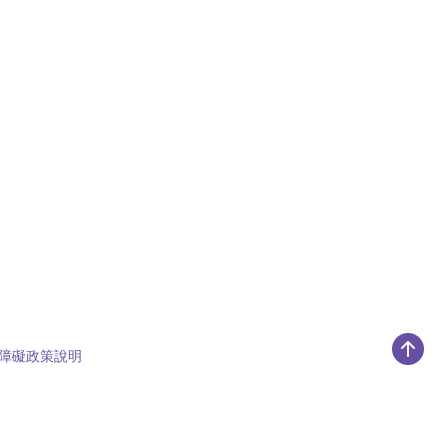
障礙政策說明
e、Firefox、Safari、Edge 之最新版本。