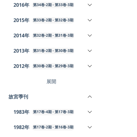
2016年
第34卷-2期 - 第33卷-3期
2015年
第33卷-2期 - 第32卷-3期
2014年
第32卷-2期 - 第31卷-3期
2013年
第31卷-2期 - 第30卷-3期
2012年
第30卷-2期 - 第29卷-3期
展開
故宮季刊
1983年
第17卷-4期 - 第17卷-3期
1982年
第17卷-2期 - 第16卷-3期