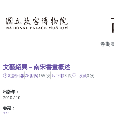
跳到主要內容
:::
卷期
:::
文藝紹興－南宋書畫概述
勘誤回報
點閱
155
次
下載
3
次
收藏
0
次
出版年：
2010 / 10
卷期：