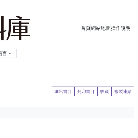
首頁
網站地圖
操作說明
季刊資料庫
語言
匯出書目
列印書目
收藏
複製連結