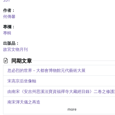
331
作者：
何傳馨
專欄：
專輯
出版品：
故宮文物月刊
同期文章
忽必烈的世界－大都會博物館元代藝術大展
宋高宗后坐像軸
由南宋《安吉州思溪法寶資福禪寺大藏經目錄》二卷之修護
南宋渾天儀之再造
more
詩意與新意─南宋宮廷畫家馬遠馬麟作品