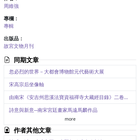
周維強
專欄：
專輯
出版品：
故宮文物月刊
同期文章
忽必烈的世界－大都會博物館元代藝術大展
宋高宗后坐像軸
由南宋《安吉州思溪法寶資福禪寺大藏經目錄》二卷之修護案看經摺裝
詩意與新意─南宋宮廷畫家馬遠馬麟作品
more
關於日本遺存的宋元禪僧墨蹟－以敬叟居簡及其〈醻梅坡吟友宿山見貽偈〉卷為例
作者其他文章
尚真、崇玄－南宋玉器精神之體現