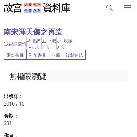
故宮文物月刊、故宮學
跳到主要內容
:::
南宋渾天儀之再造
點閱
下載
收藏
勘誤回報
147
次
1
次
0
次
匯出書目
列印書目
收藏
複製連結
無權限瀏覽
出版年：
2010 / 10
卷期：
331
作者：