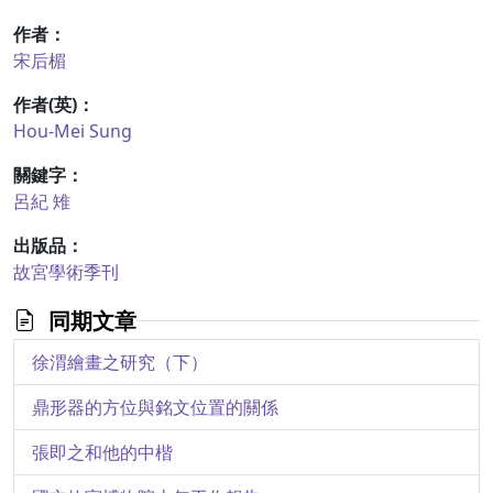
作者：
宋后楣
作者(英)：
Hou-Mei Sung
關鍵字：
呂紀
雉
出版品：
故宮學術季刊
同期文章
徐渭繪畫之研究（下）
鼎形器的方位與銘文位置的關係
張即之和他的中楷