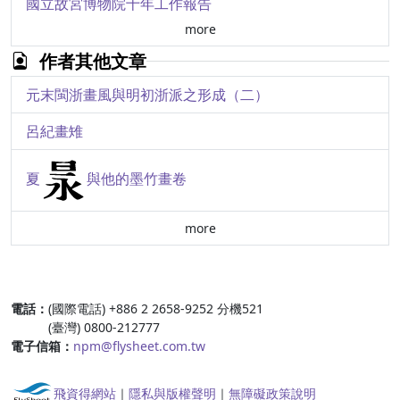
國立故宮博物院十年工作報告
more
明清之際士大夫對應否殉國之論說
作者其他文章
有流鼎初探
元末閩浙畫風與明初浙派之形成（二）
敦煌四二八窟新圖像源流考
呂紀畫雉
夏
與他的墨竹畫卷
more
:::
電話：
(國際電話) +886 2 2658-9252 分機521
(臺灣) 0800-212777
電子信箱：
npm@flysheet.com.tw
飛資得網站
｜
隱私與版權聲明
｜
無障礙政策說明