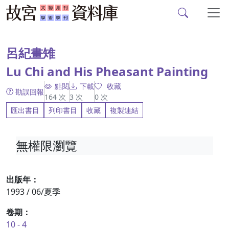
故宮文物月刊、故宮學
跳到主要內容
:::
呂紀畫雉
Lu Chi and His Pheasant Painting
點閱
下載
收藏
勘誤回報
164
次
3
次
0
次
匯出書目
列印書目
收藏
複製連結
無權限瀏覽
出版年：
1993 / 06/夏季
卷期：
10 - 4