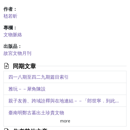
作者：
嵇若昕
專欄：
文物脈絡
出版品：
故宮文物月刊
同期文章
四一八期至四二九期篇目索引
雅玩－－犀角陳設
親子友善、跨域詮釋與在地連結－－「郎世寧．到此藝遊」教育巡迴展
臺南明鄭古墓出土珍貴文物
more
國立故宮博物院新藏花押印考略