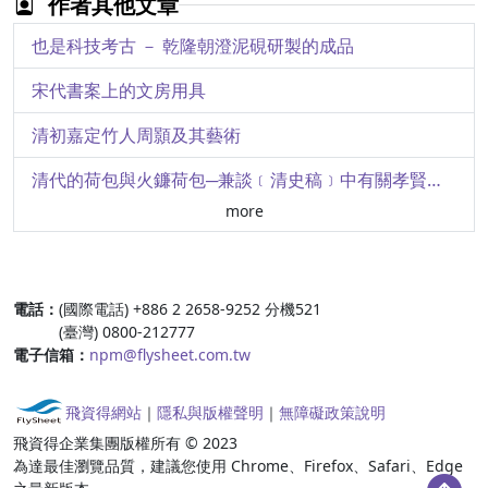
作者其他文章
倪瓚〈雨後空林〉之惑－－一段真偽的接受史
也是科技考古 － 乾隆朝澄泥硯研製的成品
院藏明戴進《太平樂事》冊賞析
宋代書案上的文房用具
淺說中世紀迄近現代西洋圖書發展－－兼記若干袖珍版本類型
清初嘉定竹人周顥及其藝術
巾箱本的雅與俗
清代的荷包與火鐮荷包─兼談﹝清史稿﹞中有關孝賢純皇后的記載
more
風骨猶昔─玉丁寧館捐贈牙骨竹木雕器選萃之三
從「鬼工」到「仙工」─清代南派牙雕工藝概述
:::
電話：
(國際電話) +886 2 2658-9252 分機521
風骨猶昔─玉丁寧館捐贈牙骨竹木雕器選萃之二
(臺灣) 0800-212777
電子信箱：
npm@flysheet.com.tw
風骨猶昔─玉丁寧館捐贈牙骨竹木雕器選萃
故宮文物赴德展特別報導天子之寶─臺北國立故宮博物院的收藏
飛資得網站
｜
隱私與版權聲明
｜
無障礙政策說明
飛資得企業集團版權所有 © 2023
「漢代的文具」補續
為達最佳瀏覽品質，建議您使用 Chrome、Firefox、Safari、Edge