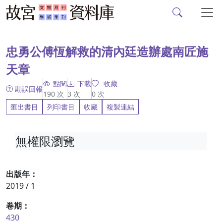
故宮文物月刊、故宮學
跳到主要內容
:::
忠勇公傅恆解救的清內廷造辦處南匠施
天章
點閱
下載
收藏
勘誤回報
190
次
3
次
0
次
匯出書目
列印書目
收藏
複製連結
無權限瀏覽
出版年：
2019 / 1
卷期：
430