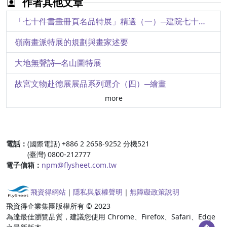
作者其他文章
史前玉器的「圓」與「方」
「七十件書畫冊頁名品特展」精選（一）─建院七十周年特展
仿古玉器鑑定概述
嶺南畫派特展的規劃與畫家述要
楚惠王為曾侯乙作的鎛鐘
大地無聲詩─名山圖特展
裝飾性與吉祥意─試說明代宮廷花鳥盡風一隅
故宮文物赴德展展品系列選介（四）─繪畫
more
群芳譜─「女性的形象與才藝」特展概述
「文學名著與美術」特展選介（二）
:::
電話：
(國際電話) +886 2 2658-9252 分機521
「文學名著與美術」特展選介（一）
(臺灣) 0800-212777
電子信箱：
npm@flysheet.com.tw
楊三郎先生畫作賞析之三
「七十件書畫冊頁名品特展」精選（六）─建院七十周年特展
飛資得網站
｜
隱私與版權聲明
｜
無障礙政策說明
飛資得企業集團版權所有 © 2023
「七十件書畫冊頁名品特展」精選（三）─建院七十周年特展
為達最佳瀏覽品質，建議您使用 Chrome、Firefox、Safari、Edge