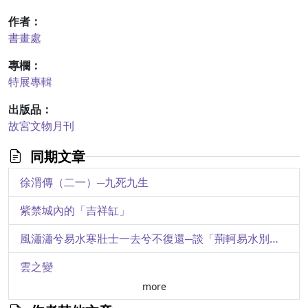
作者：
書畫處
專欄：
特展專輯
出版品：
故宮文物月刊
同期文章
徐渭傳（二一）─九死九生
紫禁城內的「吉祥缸」
風瀟瀟兮易水寒壯士一去兮不復還─談「荊軻易水別燕丹」畫像磚與筑
雲之變
more
談談唐代的「破間裙」