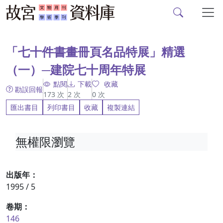
故宮文物月刊、故宮學
跳到主要內容
:::
「七十件書畫冊頁名品特展」精選
（一）─建院七十周年特展
點閱
下載
收藏
勘誤回報
173
次
2
次
0
次
匯出書目
列印書目
收藏
複製連結
無權限瀏覽
出版年：
1995 / 5
卷期：
146