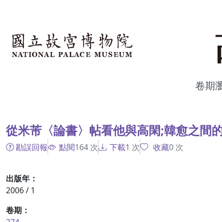
跳到主要內容
:::
卷期
:::
從米芾〈論書〉帖看他與高閑;韓愈之間
勘誤回報
點閱
164
次
下載
1
次
收藏
0
次
出版年：
2006 / 1
卷期：