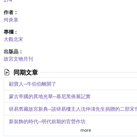
274
作者：
何炎泉
專欄：
大觀北宋
出版品：
故宮文物月刊
同期文章
顧寶人─牛伯伯離開了
蒙古帝國的異地光華─慕尼黑佈展記實
研易舊藏故宮新典─談研易樓主人沈仲濤先生捐贈的二部宋
新裝飾的時代─明代前期的官營作坊
more
從古典到傳統─秦漢文物展