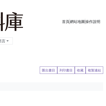
首頁
網站地圖
操作說明
季刊資料庫
語言
匯出書目
列印書目
收藏
複製連結