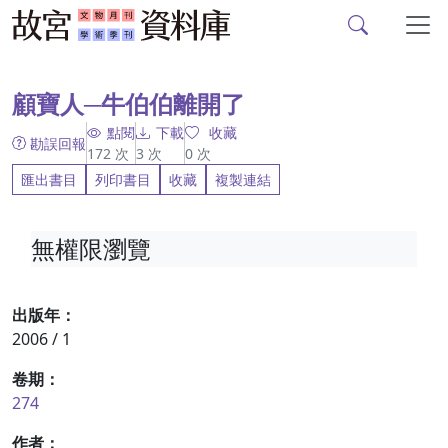
故宮文物月刊、故宮學
跳到主要內容
:::
顧寶人─牛伯伯離開了
點閱
下載
收藏
勘誤回報
172
次
3
次
0
次
匯出書目
列印書目
收藏
複製連結
無權限瀏覽
出版年：
2006 / 1
卷期：
274
作者：