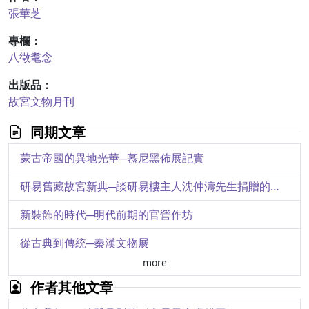
張華芝
專欄：
八徵耄念
出版品：
故宮文物月刊
同期文章
蒙古帝國的異地光華─慕尼黑佈展記實
研易舊藏故宮新典─談研易樓主人沈仲濤先生捐贈的二部宋刊珍本
新裝飾的時代─明代前期的官營作坊
從古典到傳統─秦漢文物展
more
人生難得的機遇
作者其他文章
茶文化：略看幾點日本「茶室」建築的特色