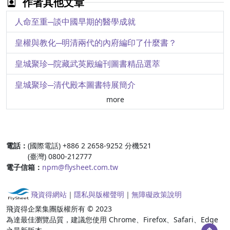
作者其他文章
武威皇娘娘台出土的齊家文化玉石器
人命至重─談中國早期的醫學成就
湖北荊州紀城楚墓出土的短柄戈
皇權與教化─明清兩代的內府編印了什麼書？
黃筌與宋代寫實主義花鳥畫
皇城聚珍─院藏武英殿編刊圖書精品選萃
明呂紀秋鷺芙蓉
皇城聚珍─清代殿本圖書特展簡介
more
窺豹一斑嚐鼎一臠─談宋版圖書的策展思惟
沈潛的美學─談故宮宋刊本東坡先生和陶淵明詩
:::
電話：
(國際電話) +886 2 2658-9252 分機521
外交見聞錄─宋本《宣和奉使高麗圖經》
(臺灣) 0800-212777
電子信箱：
npm@flysheet.com.tw
秀才必讀─談南宋廣都本《六家文選》
眾裡尋它─談南宋建安余仁仲刊〈春秋公羊經傳解詁〉
飛資得網站
｜
隱私與版權聲明
｜
無障礙政策說明
飛資得企業集團版權所有 © 2023
《石渠閣精訂天涯不問》─一部院藏袖珍本旅行交通手冊
為達最佳瀏覽品質，建議您使用 Chrome、Firefox、Safari、Edge