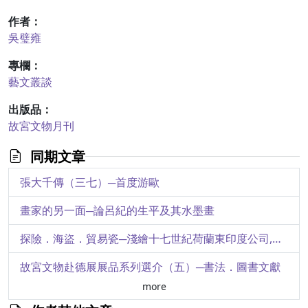
作者：
吳璧雍
專欄：
藝文叢談
出版品：
故宮文物月刊
同期文章
張大千傳（三七）─首度游歐
畫家的另一面─論呂紀的生平及其水墨畫
探險．海盜．貿易瓷─淺繪十七世紀荷蘭東印度公司,轉運的中國貿易瓷地圖
故宮文物赴德展展品系列選介（五）─書法．圖書文獻
more
梁莊王墓述略