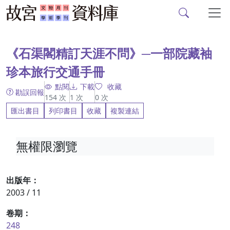
故宮文物月刊、故宮學
跳到主要內容
:::
《石渠閣精訂天涯不問》─一部院藏袖
珍本旅行交通手冊
點閱
下載
收藏
勘誤回報
154
次
1
次
0
次
匯出書目
列印書目
收藏
複製連結
無權限瀏覽
出版年：
2003 / 11
卷期：
248