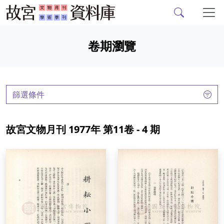
故宮文物月刊、故宮學
跳到主要內容
卷期瀏覽
:::
篩選條件
故宮文物月刊 1977年 第11卷 - 4 期