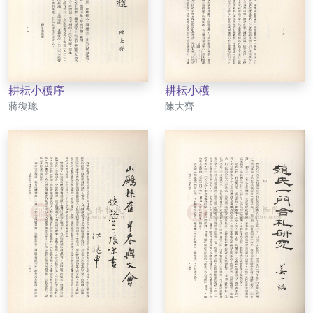
耕耘小穫序
耕耘小穫
作者
作者
蔣復璁
陳大齊