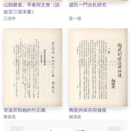
山鷓棘雀、早春與文會（談
趙氏一門合札研究
故宮三張宋畫）
作者
作者
江兆申
姜一函
管道昇和她的竹石圖
陶瓷的保存與修復
作者
作者
陳葆真
楊源泉