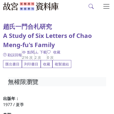
故宮文物月刊、故宮學
跳到主要內容
:::
趙氏一門合札研究
A Study of Six Letters of Chao
Meng-fu's Family
點閱
下載
收藏
勘誤回報
216
次
2
次
0
次
匯出書目
列印書目
收藏
複製連結
無權限瀏覽
出版年：
1977 / 夏季