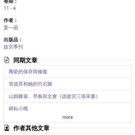
卷期：
11 - 4
作者：
姜一函
出版品：
故宮季刊
同期文章
陶瓷的保存與修復
管道昇和她的竹石圖
山鷓棘雀、早春與文會（談故宮三張宋畫）
耕耘小穫
more
耕耘小穫序
作者其他文章
陳確對出處之抉擇與回應－明遺民探求自處之道一例