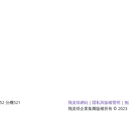
252 分機521
飛資得網站
｜
隱私與版權聲明
｜
無
飛資得企業集團版權所有 © 2023
w
為達最佳瀏覽品質，建議您使用 Chrom