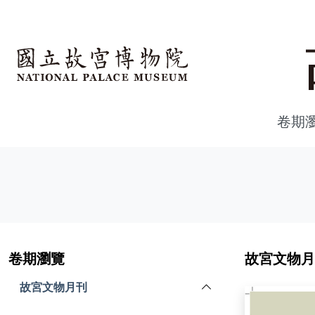
跳到主要內容
:::
卷期
:::
卷期瀏覽
故宮文物月刊 
故宮文物月刊