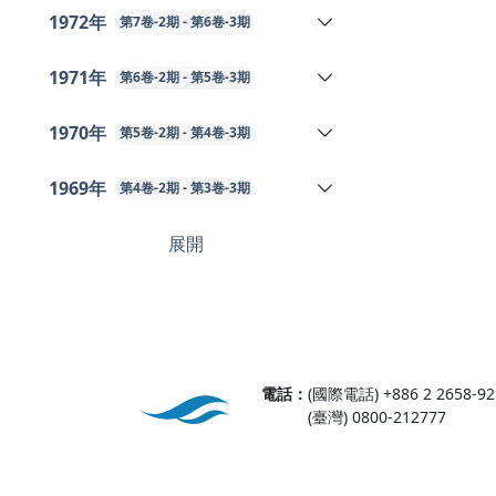
1972年
第7卷-2期 - 第6卷-3期
1971年
第6卷-2期 - 第5卷-3期
1970年
第5卷-2期 - 第4卷-3期
1969年
第4卷-2期 - 第3卷-3期
展開
:::
電話：
(國際電話) +886 2 2658-9
(臺灣) 0800-212777
電子信箱：
npm@flysheet.com.t