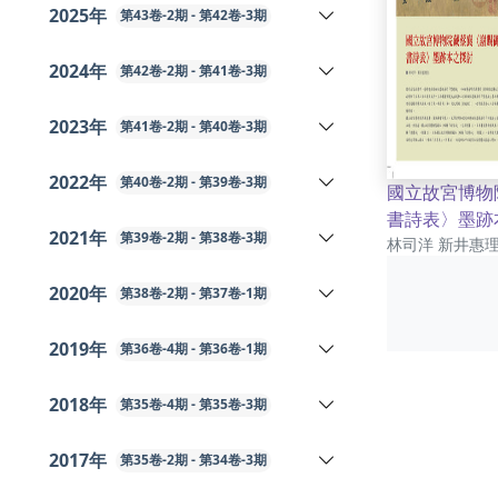
2025年
第43卷-2期 - 第42卷-3期
2024年
第42卷-2期 - 第41卷-3期
2023年
第41卷-2期 - 第40卷-3期
2022年
第40卷-2期 - 第39卷-3期
國立故宮博物
書詩表〉墨跡
2021年
第39卷-2期 - 第38卷-3期
作者
林司洋 新井惠
2020年
第38卷-2期 - 第37卷-1期
2019年
第36卷-4期 - 第36卷-1期
2018年
第35卷-4期 - 第35卷-3期
2017年
第35卷-2期 - 第34卷-3期