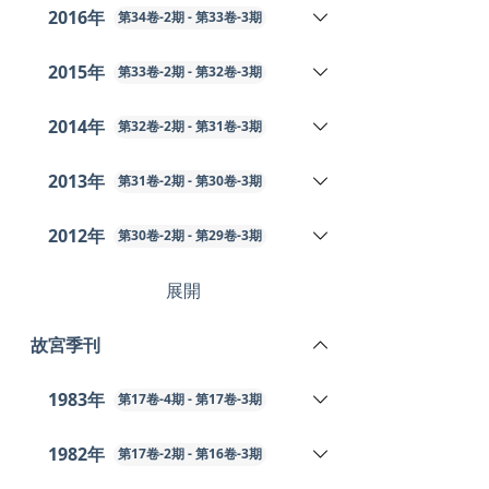
2016年
第34卷-2期 - 第33卷-3期
2015年
第33卷-2期 - 第32卷-3期
2014年
第32卷-2期 - 第31卷-3期
2013年
第31卷-2期 - 第30卷-3期
2012年
第30卷-2期 - 第29卷-3期
展開
故宮季刊
1983年
第17卷-4期 - 第17卷-3期
1982年
第17卷-2期 - 第16卷-3期