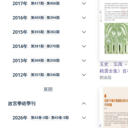
2017年
第417期 - 第406期
2016年
第405期 - 第394期
2015年
第393期 - 第382期
2014年
第381期 - 第370期
2013年
第369期 - 第358期
玉史．玉識 
精選全集》首
2012年
第357期 - 第346期
作者
鄧淑蘋
展開
故宮學術季刊
2026年
第43卷-3期 - 第43卷-3期