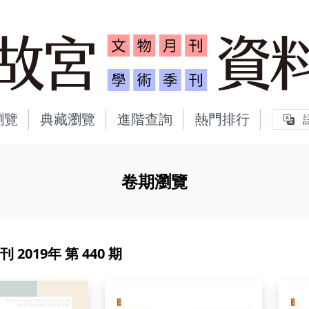
故宮文物月刊、故宮學術
瀏覽
典藏瀏覽
進階查詢
熱門排行
卷期瀏覽
2019年 第 440 期