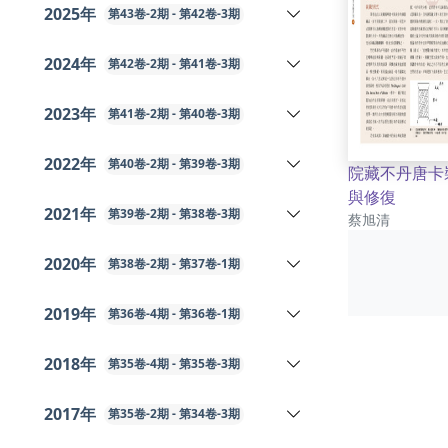
2025年
第43卷-2期 - 第42卷-3期
2024年
第42卷-2期 - 第41卷-3期
2023年
第41卷-2期 - 第40卷-3期
2022年
第40卷-2期 - 第39卷-3期
院藏不丹唐卡
與修復
2021年
第39卷-2期 - 第38卷-3期
作者
蔡旭清
2020年
第38卷-2期 - 第37卷-1期
2019年
第36卷-4期 - 第36卷-1期
2018年
第35卷-4期 - 第35卷-3期
2017年
第35卷-2期 - 第34卷-3期