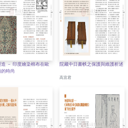
造 － 印度繪染棉布在歐
院藏中日書帙之保護與維護析述
領的時尚
作者
高宜君