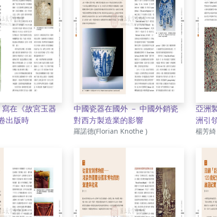
－ 寫在《故宮玉器
中國瓷器在國外 － 中國外銷瓷
亞洲製
卷出版時
對西方製造業的影響
洲引
作者
作者
羅諾德(Florian Knothe )
楊芳綺