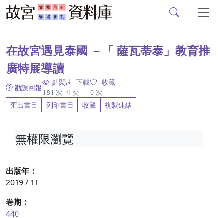
故宮文物月刊、故宮學
跳到主要內容
:::
在故宮遇見泰國 －「 薩瓦蒂泰」教育推
廣特展導讀
點閱
下載
收藏
勘誤回報
181
次
4
次
0
次
匯出書目
列印書目
收藏
複製連結
無權限瀏覽
出版年：
2019 / 11
卷期：
440