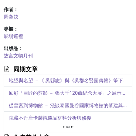
作者：
周奕妏
專欄：
展場巡禮
出版品：
故宮文物月刊
同期文章
地望與名望 －《 吳縣志》與《吳郡名賢圖傳贊》筆下的文震亨
回顧「巨匠的剪影 － 張大千120歲紀念大展」之展示設計與維運紀實
從皇宮到博物館 － 淺談泰國曼谷國家博物館的肇建與收藏
院藏不丹唐卡裝襯織品材料分析與修復
more
院藏中日書帙之保護與維護析述