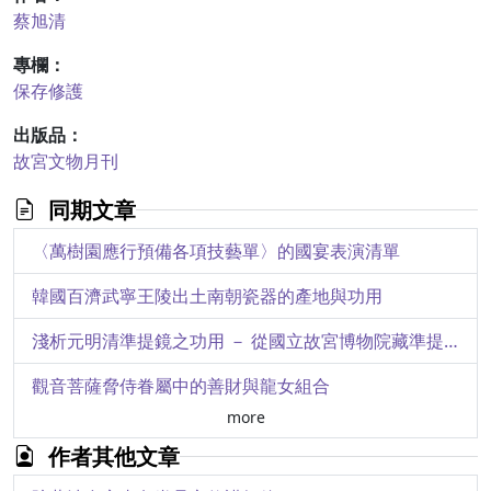
蔡旭清
專欄：
保存修護
出版品：
故宮文物月刊
同期文章
〈萬樹園應行預備各項技藝單〉的國宴表演清單
韓國百濟武寧王陵出土南朝瓷器的產地與功用
淺析元明清準提鏡之功用 － 從國立故宮博物院藏準提鏡談起
觀音菩薩脅侍眷屬中的善財與龍女組合
more
「《法華經》及其美術」特展簡介
作者其他文章
「開山撫番」 － 清帝國與臺灣原住民族