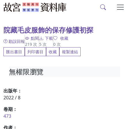
故宮文物月刊、故宮學
跳到主要內容
:::
院藏毛皮服飾的保存修護初探
點閱
下載
收藏
勘誤回報
219
次
5
次
0
次
匯出書目
列印書目
收藏
複製連結
無權限瀏覽
出版年：
2022 / 8
卷期：
473
作者：