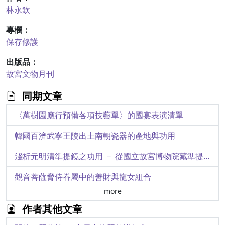
林永欽
專欄：
保存修護
出版品：
故宮文物月刊
同期文章
〈萬樹園應行預備各項技藝單〉的國宴表演清單
韓國百濟武寧王陵出土南朝瓷器的產地與功用
淺析元明清準提鏡之功用 － 從國立故宮博物院藏準提鏡談起
觀音菩薩脅侍眷屬中的善財與龍女組合
more
「《法華經》及其美術」特展簡介
作者其他文章
「開山撫番」 － 清帝國與臺灣原住民族