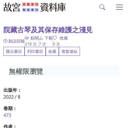
故宮文物月刊、故宮學
跳到主要內容
:::
院藏古琴及其保存維護之淺見
點閱
下載
收藏
勘誤回報
218
次
7
次
0
次
匯出書目
列印書目
收藏
複製連結
無權限瀏覽
出版年：
2022 / 8
卷期：
473
作者：