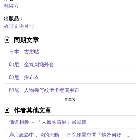
鄭淑方
出版品：
故宮文物月刊
同期文章
日本 古裂帖
印尼 金線刺繡外套
印尼 拼布衣
印尼 人物幾何紋伊卡禮儀用布
more
印度 花鳥紋繪染掛飾
作者其他文章
印度 生命之樹紋繪染掛飾
佛道相參 － 「人氣國寶展」書畫篇
印度 羅摩衍那主題繪染禮儀用布
塵海瀲影中，情的流動 － 南院翰墨空間「情為何物，一往而深」主題展簡介