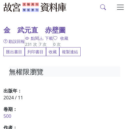
故宮文物月刊、故宮學
跳到主要內容
:::
金 武元直 赤壁圖
點閱
下載
收藏
勘誤回報
231
次
7
次
0
次
匯出書目
列印書目
收藏
複製連結
無權限瀏覽
出版年：
2024 / 11
卷期：
500
作者：